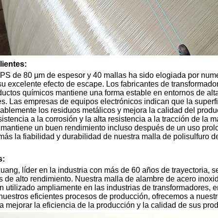
lientes:
PS de 80 µm de espesor y 40 mallas ha sido elogiada por numero
su excelente efecto de escape. Los fabricantes de transformador
oductos químicos mantiene una forma estable en entornos de alta
es. Las empresas de equipos electrónicos indican que la superf
ablemente los residuos metálicos y mejora la calidad del produ
istencia a la corrosión y la alta resistencia a la tracción de la 
 mantiene un buen rendimiento incluso después de un uso pro
s la fiabilidad y durabilidad de nuestra malla de polisulfuro de
s:
g, líder en la industria con más de 60 años de trayectoria, se 
s de alto rendimiento. Nuestra malla de alambre de acero inoxid
 utilizado ampliamente en las industrias de transformadores, en
 nuestros eficientes procesos de producción, ofrecemos a nuestr
 mejorar la eficiencia de la producción y la calidad de sus pro