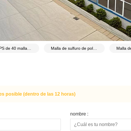
Malla PPS de 40 mallas y 80 um de espesor
Malla de sulfuro de polifenileno (PPS) resistente a productos químicos
s posible (dentro de las 12 horas)
nombre :