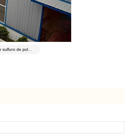
Malla de sulfuro de polifenileno (PPS) resistente a altas temperaturas