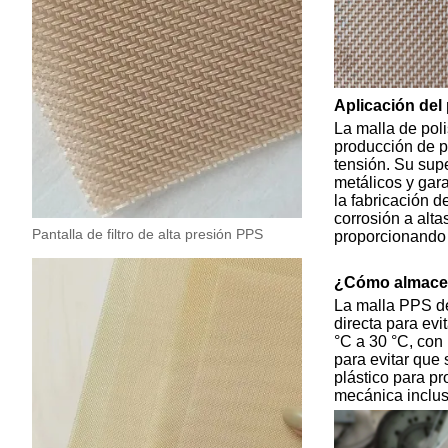
Aplicación del
La malla de pol
producción de pa
tensión. Su supe
metálicos y gara
la fabricación d
corrosión a alta
Pantalla de filtro de alta presión PPS
proporcionando u
¿Cómo almacena
La malla PPS de
directa para ev
°C a 30 °C, con
para evitar que 
plástico para pr
mecánica inclu