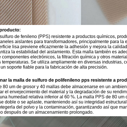
 producto:
isulfuro de fenileno (PPS) resistente a productos químicos, pro
neles aislantes para transformadores, principalmente para la ext
rficie lisa previene eficazmente la adhesión y mejora la calidad
ntiza la estabilidad del aislamiento. Esta malla también es ade
e componentes electrónicos, la filtración química y otros material
s temperaturas. Se utiliza ampliamente en diversas industrias, co
n soporte fiable para la fabricación de alta precisión.
r la malla de sulfuro de polifenileno pps resistente a pr
 80 um de grosor y 40 mallas debe almacenarse en un ambiente 
itar el envejecimiento del material y la degradación de su rend
 una humedad relativa inferior al 60 %. La malla PPS de 80 um 
se doble o se aplaste, manteniendo así su integridad estructura
otegerla del polvo y la contaminación, garantizando así que man
so después de un almacenamiento prolongado.