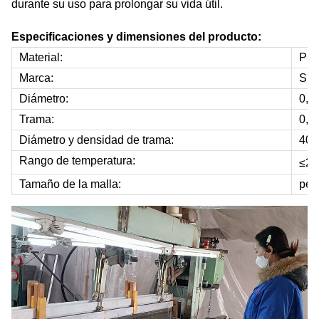
durante su uso para prolongar su vida útil.
Especificaciones y dimensiones del producto:
Material:
PPS
Marca:
Shu
Diámetro:
0,2
Trama:
0,3
Diámetro y densidad de trama:
40 
Rango de temperatura:
≤2
Tamaño de la malla:
per