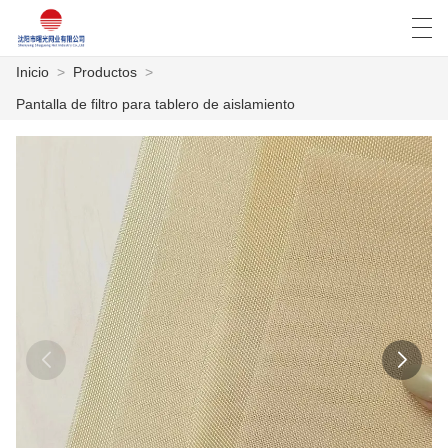
Inicio
>
Productos
>
العربية
Deutsch
English
Español
Pantalla de filtro para tablero de aislamiento
INICIO
PRODUCTOS
NOTICIAS
CASO
LA FÁBRICA
CONTÁCTENOS