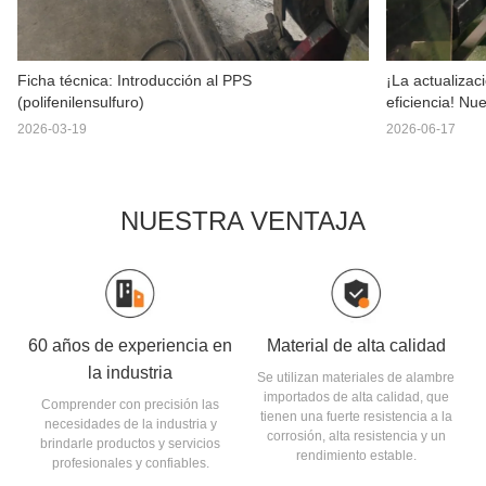
Ficha técnica: Introducción al PPS
¡La actualizac
(polifenilensulfuro)
eficiencia! Nu
mejora de la c
2026-03-19
2026-06-17
NUESTRA VENTAJA
60 años de experiencia en
Material de alta calidad
la industria
Se utilizan materiales de alambre
importados de alta calidad, que
Comprender con precisión las
tienen una fuerte resistencia a la
necesidades de la industria y
corrosión, alta resistencia y un
brindarle productos y servicios
rendimiento estable.
profesionales y confiables.