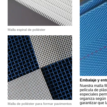
Malla espiral de poliéster
Embalaje y ent
Nuestra malla f
película de plás
especiales permi
organiza según 
garantizar que l
Malla de poliéster para formar pavimentos