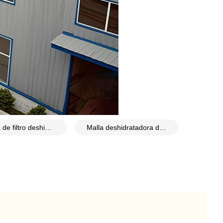
Pantalla de filtro deshidratador de lodos de poliéster
Malla deshidratadora de lodos de fácil limpieza