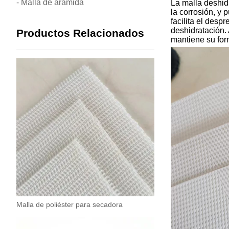
- Malla de aramida
La malla deshidr
la corrosión, y
facilita el desp
deshidratación.
Productos Relacionados
mantiene su form
Malla de poliéster para secadora