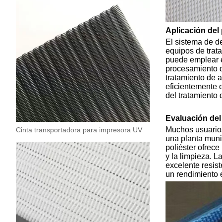
Aplicación del 
El sistema de de
equipos de trata
puede emplear ef
procesamiento de
tratamiento de a
eficientemente e
del tratamiento 
Evaluación del 
Muchos usuarios 
Cinta transportadora para impresora UV
una planta muni
poliéster ofrec
y la limpieza. L
excelente resis
un rendimiento 