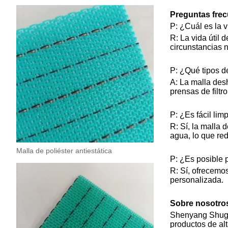
Preguntas frec
P: ¿Cuál es la v
R: La vida útil 
circunstancias 
P: ¿Qué tipos d
A: La malla des
prensas de filtr
P: ¿Es fácil limp
R: Sí, la malla 
agua, lo que re
Malla de poliéster antiestática
P: ¿Es posible 
R: Sí, ofrecemo
personalizada.
Sobre nosotro
Shenyang Shugua
productos de al