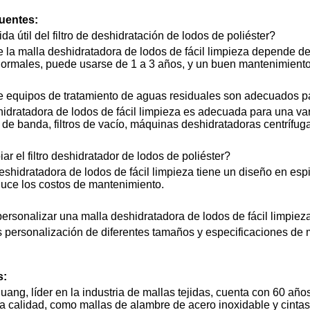
uentes:
ida útil del filtro de deshidratación de lodos de poliéster?
de la malla deshidratadora de lodos de fácil limpieza depende d
normales, puede usarse de 1 a 3 años, y un buen mantenimiento 
e equipos de tratamiento de aguas residuales son adecuados pa
hidratadora de lodos de fácil limpieza es adecuada para una v
o de banda, filtros de vacío, máquinas deshidratadoras centrífuga
iar el filtro deshidratador de lodos de poliéster?
deshidratadora de lodos de fácil limpieza tiene un diseño en es
duce los costos de mantenimiento.
personalizar una malla deshidratadora de lodos de fácil limpiez
s personalización de diferentes tamaños y especificaciones de
s:
ng, líder en la industria de mallas tejidas, cuenta con 60 año
ta calidad, como mallas de alambre de acero inoxidable y cinta