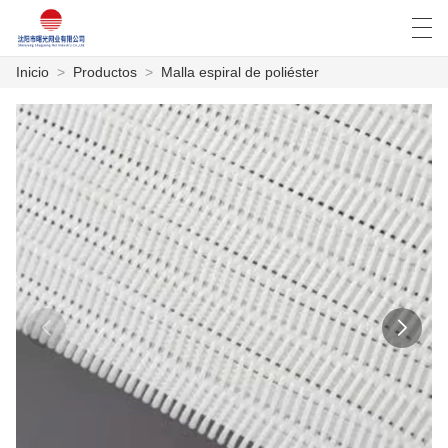
Inicio
>
Productos
>
Malla espiral de poliéster
العربية
Deutsch
English
Español
INICIO
PRODUCTOS
NOTICIAS
CASO
LA FÁBRICA
CONTÁCTENOS