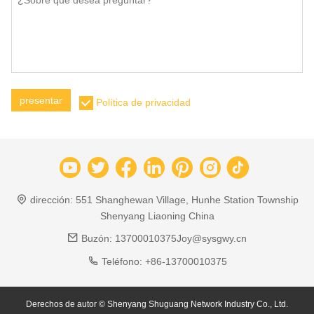
presentar
Política de privacidad
dirección:
551 Shanghewan Village, Hunhe Station Township
Shenyang Liaoning China
Buzón:
13700010375Joy@sysgwy.cn
Teléfono:
+86-13700010375
Derechos de autor © Shenyang Shuguang Network Industry Co., Ltd.