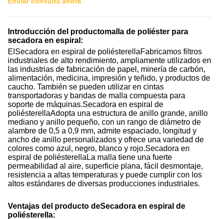
Enviar consulta ahora
Introducción del producto
malla de poliéster para
secadora en espiral
:
El
Secadora en espiral de poliéster
ella
Fabricamos filtros
industriales de alto rendimiento, ampliamente utilizados en
las industrias de fabricación de papel, minería de carbón,
alimentación, medicina, impresión y teñido, y productos de
caucho. También se pueden utilizar en cintas
transportadoras y bandas de malla compuesta para
soporte de máquinas.
Secadora en espiral de
poliéster
ella
Adopta una estructura de anillo grande, anillo
mediano y anillo pequeño, con un rango de diámetro de
alambre de 0,5 a 0,9 mm, admite espaciado, longitud y
ancho de anillo personalizados y ofrece una variedad de
colores como azul, negro, blanco y rojo.
Secadora en
espiral de poliéster
ella
La malla tiene una fuerte
permeabilidad al aire, superficie plana, fácil desmontaje,
resistencia a altas temperaturas y puede cumplir con los
altos estándares de diversas producciones industriales.
Ventajas del producto de
Secadora en espiral de
poliéster
ella
: