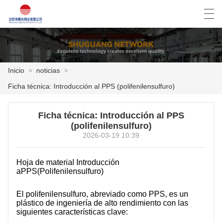
العربية
Deutsch
English
Español
Inicio
>
noticias
>
Ficha técnica: Introducción al PPS (polifenilensulfuro)
INICIO
Ficha técnica: Introducción al PPS
PRODUCTOS
(polifenilensulfuro)
2026-03-19 10:39
NOTICIAS
CASO
Hoja de material Introducción
a
PPS
(Polifenilensulfuro)
LA FÁBRICA
El polifenilensulfuro, abreviado como PPS, es un
plástico de ingeniería de alto rendimiento con las
CONTÁCTENOS
siguientes características clave: