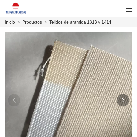
Inicio
>
Productos
>
Tejidos de aramida 1313 y 1414
العربية
Deutsch
English
Español
INICIO
PRODUCTOS
NOTICIAS
CASO
LA FÁBRICA
CONTÁCTENOS