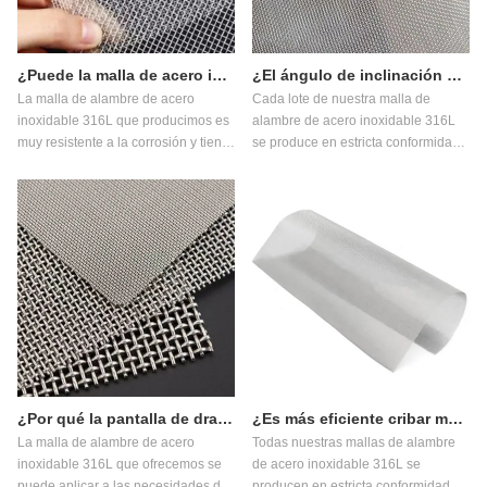
¿Puede la malla de acero inoxidable soportar el impacto a largo plazo del barro?
¿El ángulo de inclinación de la pantalla afecta la velocidad del flujo del material?
La malla de alambre de acero
Cada lote de nuestra malla de
inoxidable 316L que producimos es
alambre de acero inoxidable 316L
muy resistente a la corrosión y tiene
se produce en estricta conformidad
alta resistencia.
con los estándares y es muy
resistente a la corrosión.
¿Por qué la pantalla de dragado de canales de río está especialmente diseñada?
¿Es más eficiente cribar materiales con mallas personalizadas?
La malla de alambre de acero
Todas nuestras mallas de alambre
inoxidable 316L que ofrecemos se
de acero inoxidable 316L se
puede aplicar a las necesidades de
producen en estricta conformidad