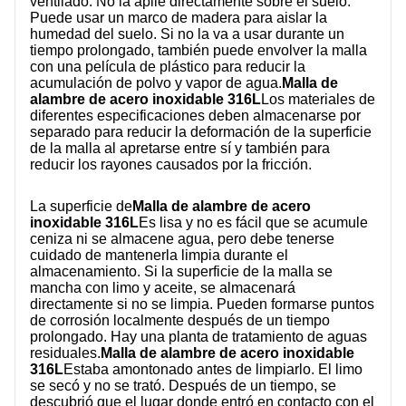
ventilado. No la apile directamente sobre el suelo.
SOBRE NOSOTROS
Puede usar un marco de madera para aislar la
humedad del suelo. Si no la va a usar durante un
tiempo prolongado, también puede envolver la malla
con una película de plástico para reducir la
acumulación de polvo y vapor de agua.
Malla de
alambre de acero inoxidable 316L
Los materiales de
diferentes especificaciones deben almacenarse por
separado para reducir la deformación de la superficie
de la malla al apretarse entre sí y también para
reducir los rayones causados por la fricción.
La superficie de
Malla de alambre de acero
inoxidable 316L
Es lisa y no es fácil que se acumule
ceniza ni se almacene agua, pero debe tenerse
cuidado de mantenerla limpia durante el
almacenamiento. Si la superficie de la malla se
mancha con limo y aceite, se almacenará
directamente si no se limpia. Pueden formarse puntos
de corrosión localmente después de un tiempo
prolongado. Hay una planta de tratamiento de aguas
residuales.
Malla de alambre de acero inoxidable
316L
Estaba amontonado antes de limpiarlo. El limo
se secó y no se trató. Después de un tiempo, se
descubrió que el lugar donde entró en contacto con el