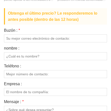
cribado de diversas industrias.
con altos estándares, son
resistentes a la corrosión y tienen
Obtenga el último precio? Le responderemos lo
alta resistencia.
antes posible (dentro de las 12 horas)
Buzón :
*
nombre :
Teléfono :
Empresa :
Mensaje :
*