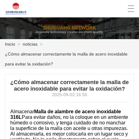
العربية
Deutsch
English
Español
Inicio
>
noticias
>
¿Cómo almacenar correctamente la malla de acero inoxidable
INICIO
para evitar la oxidación?
PRODUCTOS
¿Cómo almacenar correctamente la malla de
NOTICIAS
acero inoxidable para evitar la oxidación?
2025-09-02 16:50
CASO
Almacenar
Malla de alambre de acero inoxidable
LA FÁBRICA
316L
Para evitar daños, no la coloque en un ambiente
húmedo o corrosivo, y tenga cuidado de no manchar
la superficie de la malla con aceite u otras impurezas.
CONTÁCTENOS
Al almacenarla, es mejor colocarla en un lugar seco y