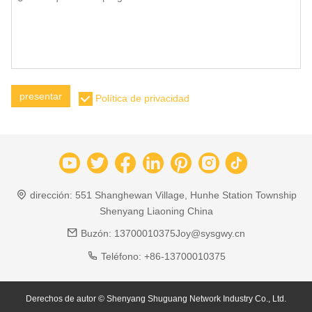
presentar
Política de privacidad
dirección:
551 Shanghewan Village, Hunhe Station Township
Shenyang Liaoning China
Buzón:
13700010375Joy@sysgwy.cn
Teléfono:
+86-13700010375
Derechos de autor © Shenyang Shuguang Network Industry Co., Ltd.